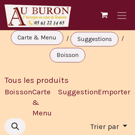
Se rendre au contenu
Carte & Menu
/
/
Suggestions
Boisson
Tous les produits
Boisson
Carte
Suggestion
Emporter
&
Menu
Trier par