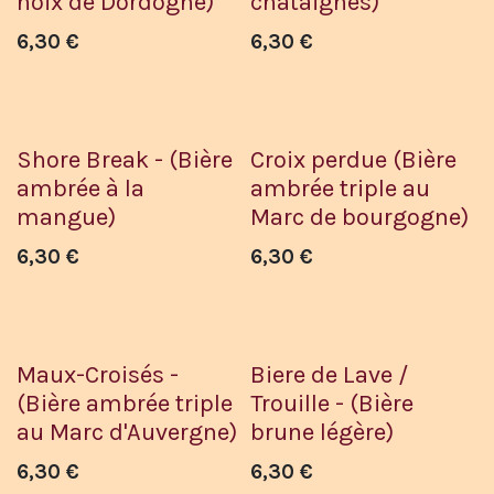
noix de Dordogne)
châtaignes)
6,30
€
6,30
€
Shore Break - (Bière
Croix perdue (Bière
ambrée à la
ambrée triple au
mangue)
Marc de bourgogne)
6,30
€
6,30
€
Maux-Croisés -
Biere de Lave /
(Bière ambrée triple
Trouille - (Bière
au Marc d'Auvergne)
brune légère)
6,30
€
6,30
€