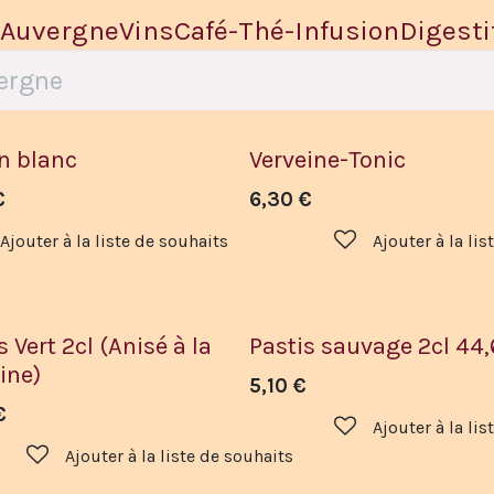
d'Auvergne
Vins
Café-Thé-Infusion
Digesti
in blanc
Verveine-Tonic
€
6,30
€
Ajouter à la liste de souhaits
Ajouter à la li
s Vert 2cl (Anisé à la
Pastis sauvage 2cl 44,
ine)
5,10
€
€
Ajouter à la li
Ajouter à la liste de souhaits