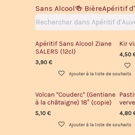
Sans Alcool
🍻 Bière
Apéritif 
Sans Alcool
Apéritif Sans Alcool Ziane
Kir v
SALERS (12cl)
4,50
3,90
€
Ajouter à la liste de souhaits
Volcan "Couderc" (Gentiane
Pasti
à la châtaigne) 18° (copie)
verve
5,10
€
4,80
Ajouter à la liste de souhaits