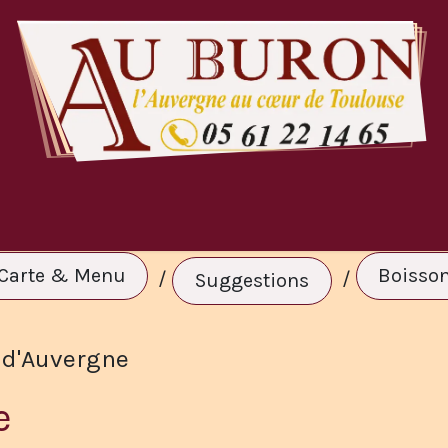
te & Menu
A Volonté
Réservation
C
Carte & Menu
Boisso
/
/
Suggestions
f d'Auvergne
e