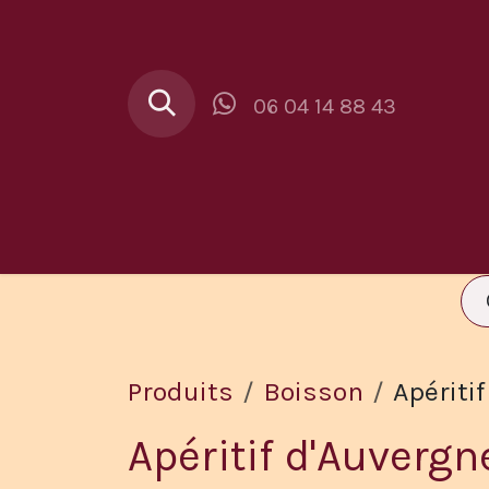
Se rendre au contenu
06 04 14 88 43
Au Buron
Car
Produits
Boisson
Apériti
Apéritif d'Auvergn