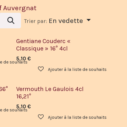
f Auvergnat
En vedette
Trier par:
Gentiane Couderc «
Classique » 16° 4cl
5,10
€
ste de souhaits
Ajouter à la liste de souhaits
66°
Vermouth Le Gaulois 4cl
16,21°
5,10
€
ste de souhaits
Ajouter à la liste de souhaits