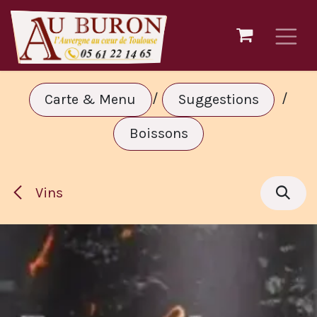
Se rendre au contenu
/
/
Carte & Menu
Suggestions
Boissons
Vins