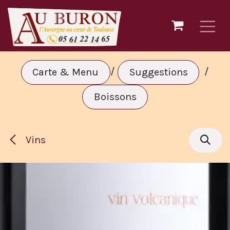
Se rendre au contenu
/
/
Carte & Menu
Suggestions
Boissons
Vins