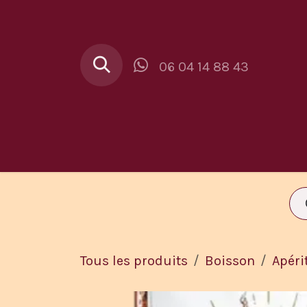
Se rendre au contenu
06 04 14 88 43
Au Buron
Car
Tous les produits
Boisson
Apéri