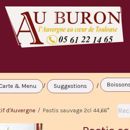
te & Menu
A Volonté
Réservation
C
Boisson
/
/
Carte & Menu
Suggestions
tif d'Auvergne
Pastis sauvage 2cl 44,66°