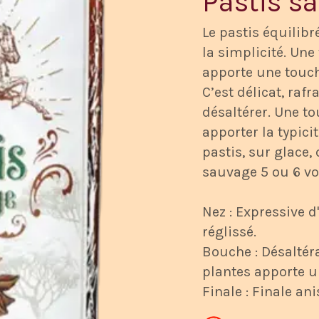
Pastis s
Le pastis équilibré
la simplicité. Une
apporte une touch
C’est délicat, raf
désaltérer. Une t
apporter la typici
pastis, sur glace, 
sauvage 5 ou 6 v
Nez : Expressive d
réglissé.
Bouche : Désaltéra
plantes apporte un
Finale : Finale ani