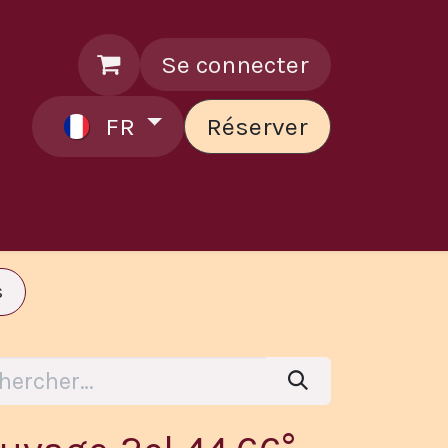
Se connecter
FR
Réserver
ontactez le chef
s