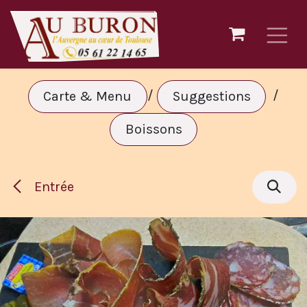
Se rendre au contenu
/
/
Carte & Menu
Suggestions
Boissons
Entrée