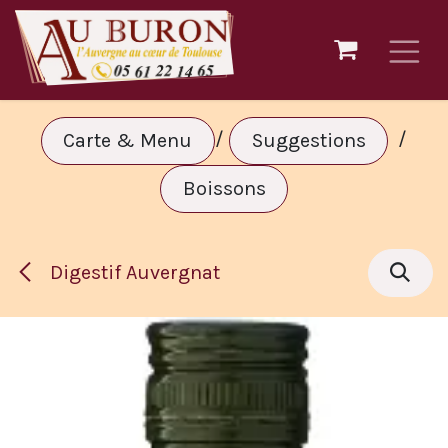
Se rendre au contenu
/
/
Carte & Menu
Suggestions
Boissons
Digestif Auvergnat