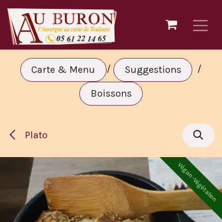
Ir al contenido
/
/
Carte & Menu
Suggestions
Boissons
Plato
Végan -Végétalien