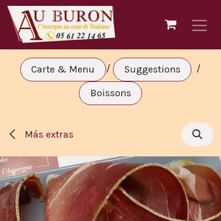
Ir al contenido
/
/
Carte & Menu
Suggestions
Boissons
Más extras