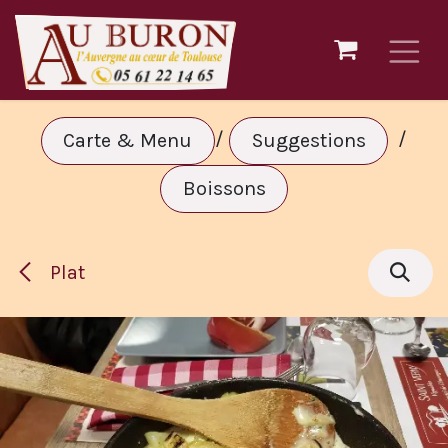
Se rendre au contenu
/
/
Carte & Menu
Suggestions
Boissons
Plat