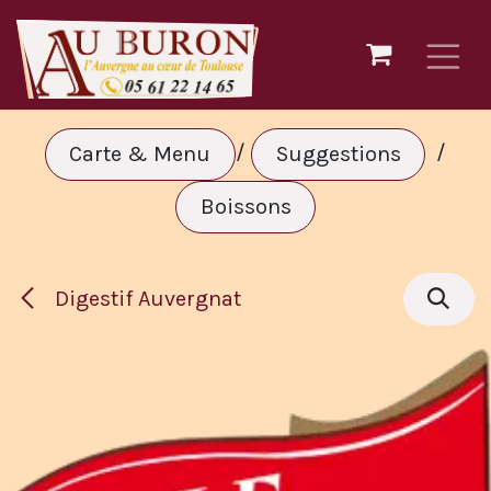
Se rendre au contenu
/
/
Carte & Menu
Suggestions
Boissons
Digestif Auvergnat