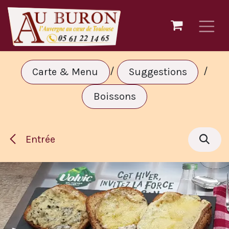
Se rendre au contenu
/
/
Carte & Menu
Suggestions
Boissons
Entrée