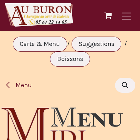
Se rendre au contenu
/
/
Carte & Menu
Suggestions
Boissons
Menu