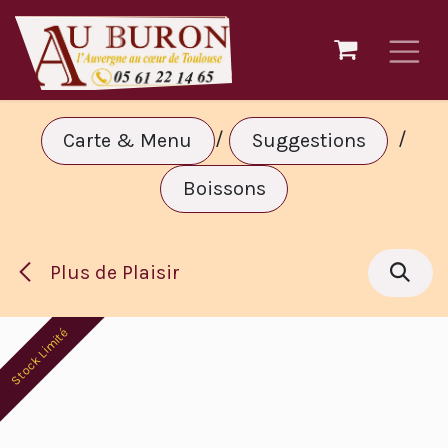
Se rendre au contenu
/
/
Carte & Menu
Suggestions
Boissons
Plus de Plaisir
Stock Limité