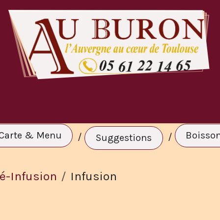
te & Menu
A Volonté
Réservation
C
Carte & Menu
Boisso
/
/
Suggestions
é-Infusion
Infusion