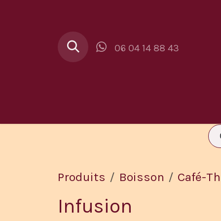
Se rendre au contenu
06 04 14 88 43
Au Buron
Car
Produits
Boisson
Café-Th
Infusion