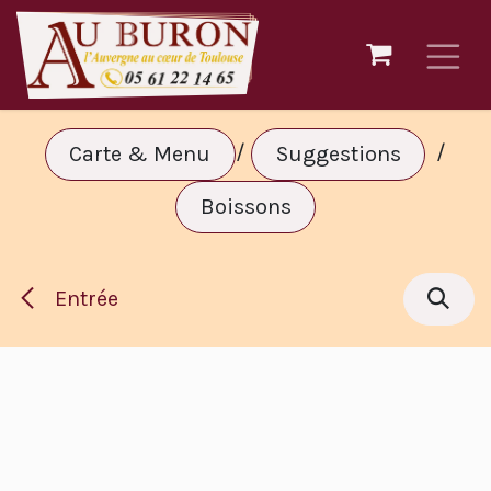
Se rendre au contenu
/
/
Carte & Menu
Suggestions
Boissons
Entrée