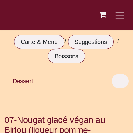
Se rendre au contenu
/
/
Carte & Menu
Suggestions
Boissons
Dessert
07-Nougat glacé végan au
Birlou (liqueur pomme-