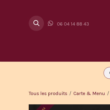
Se rendre au contenu
06 04 14 88 43
Au Buron
Car
Tous les produits
Carte & Menu