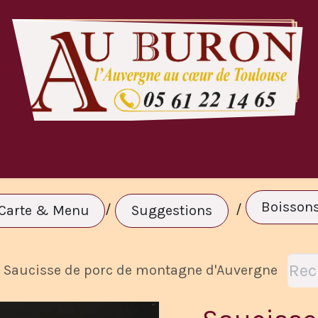
te & Menu
A Volonté
Réservation
C
Boisson
/
/
Carte & Menu
Suggestions
Saucisse de porc de montagne d'Auvergne