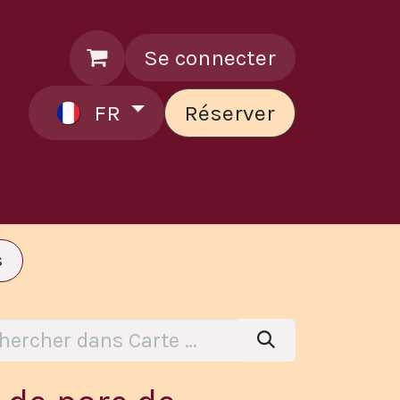
Se connecter
FR
Réserver
ontactez le chef
s