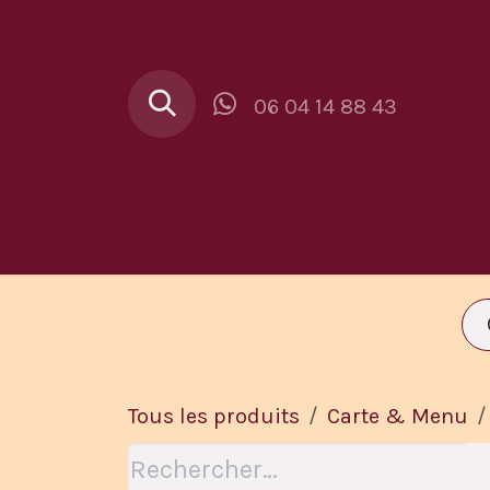
Se rendre au contenu
06 04 14 88 43
Au Buron
Car
Tous les produits
Carte & Menu