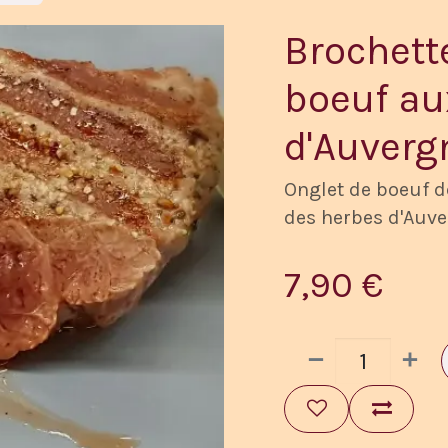
Brochett
boeuf au
d'Auverg
Onglet de boeuf d
des herbes d'Auve
7,90
€