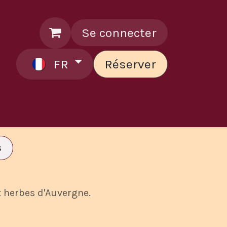
Se connecter
FR
Réserver
ontactez le chef
s
x herbes d'Auvergne.