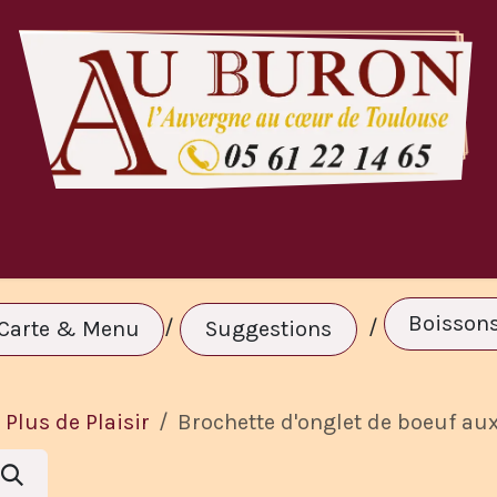
te & Menu
A Volonté
Réservation
C
Boisson
/
/
Carte & Menu
Suggestions
Plus de Plaisir
Brochette d'onglet de boeuf au