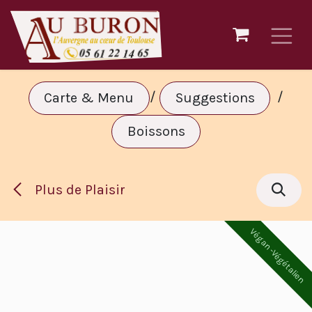
Se rendre au contenu
/
/
Carte & Menu
Suggestions
Boissons
Plus de Plaisir
Végan -Végétalien