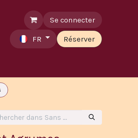
Se connecter
FR
Réserver
ontactez le chef
s