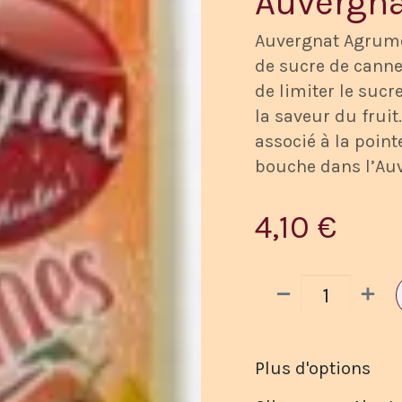
Auvergn
Auvergnat Agrumes
de sucre de canne 
de limiter le sucr
la saveur du frui
associé à la point
bouche dans l’Au
4,10
€
Plus d'options