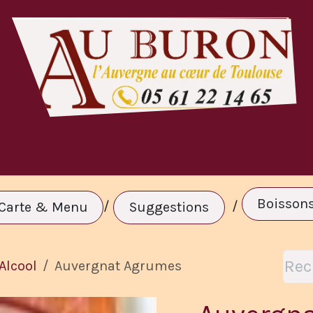
te & Menu
A Volonté
Réservation
C
Boisson
/
/
Carte & Menu
Suggestions
Alcool
Auvergnat Agrumes