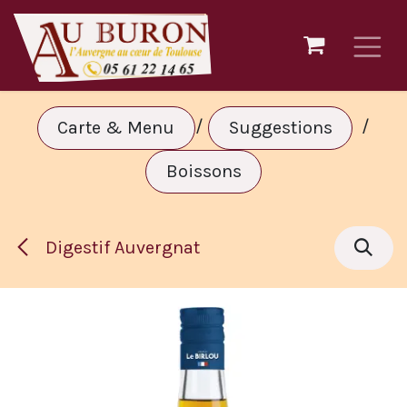
Se rendre au contenu
/
/
Carte & Menu
Suggestions
Boissons
Digestif Auvergnat