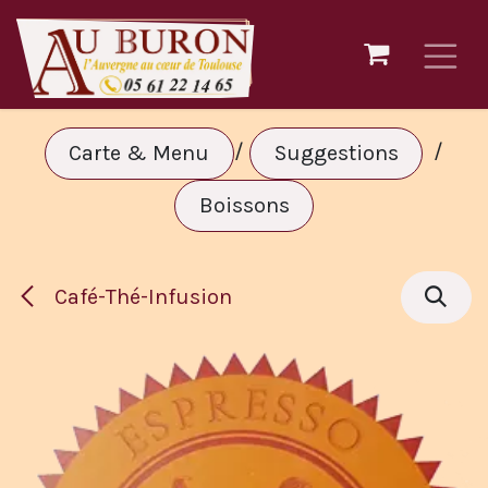
Se rendre au contenu
/
/
Carte & Menu
Suggestions
Boissons
Café-Thé-Infusion