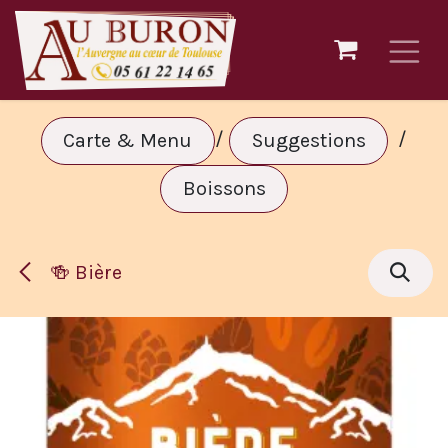
Se rendre au contenu
/
/
Carte & Menu
Suggestions
Boissons
🍻 Bière