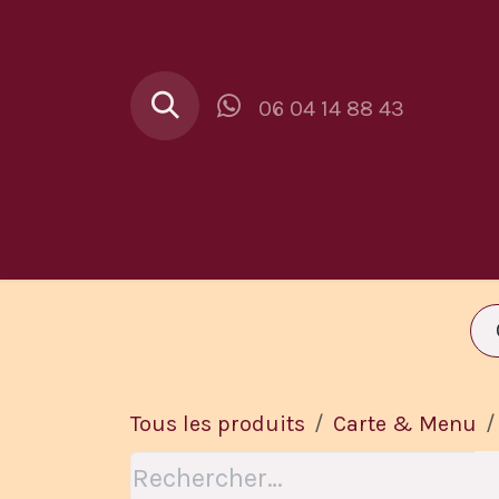
Se rendre au contenu
06 04 14 88 43
Au Buron
Car
Tous les produits
Carte & Menu