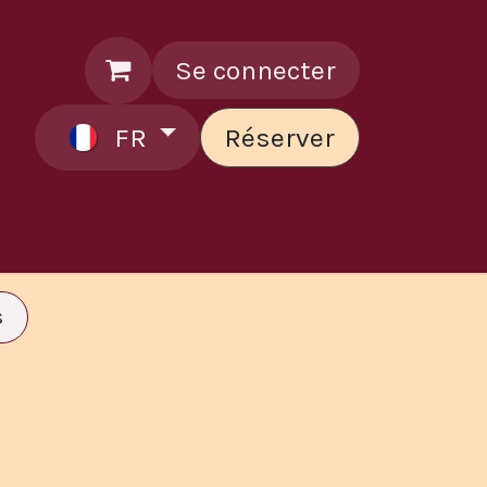
Se connecter
FR
Réserver
ontactez le chef
s