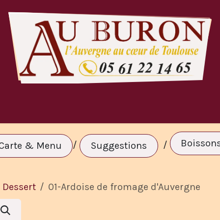
te & Menu
A Volonté
Réservation
C
Boisson
/
/
Carte & Menu
Suggestions
Dessert
01-Ardoise de fromage d'Auvergne