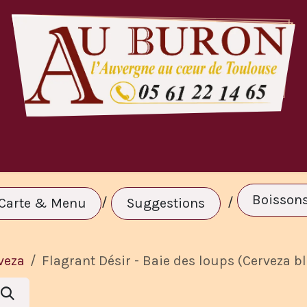
rta y menú
Menú de grupo
Reserva
Boisson
/
/
Carte & Menu
Suggestions
veza
Flagrant Désir - Baie des loups (Cerveza b