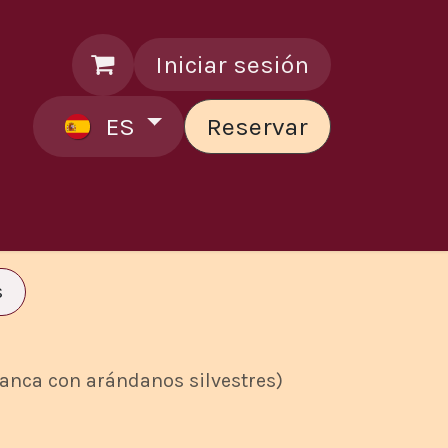
Iniciar sesión
ES
Reservar
Contáctenos
s
lanca con arándanos silvestres)