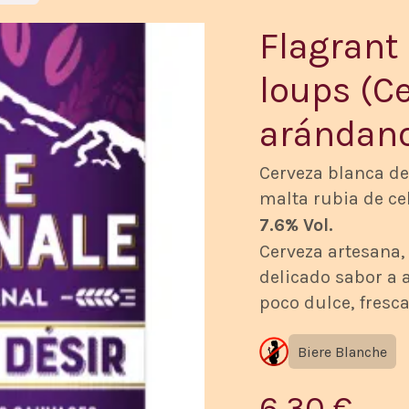
Flagrant 
loups (C
arándano
Cerveza blanca de
malta rubia de ce
7.6% Vol.
Cerveza artesana,
delicado sabor a 
poco dulce, fresca
Biere Blanche
6,30
€