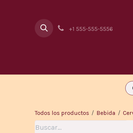
Ir al contenido
+1 555-555-5556
Au Buron
Ca
Todos los productos
Bebida
Cer