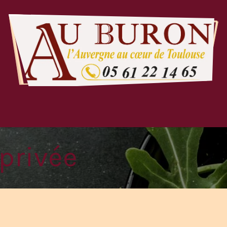
te & Menu
A Volonté
Réservation
C
 privée